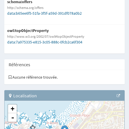
schema:offers
http://schema.org/offers
data:b65ee6f5-51fa-3f5f-a59d-391df078a0b2
owl:topObjectProperty
http://www.w3.org/2002/07/owl#topObjectProperty
data:7a975335-e815-3c05-888c-0fcb2ca6f304
Références
Aucune référence trouvée.
Localisation
+
-