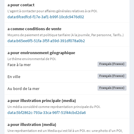
a pour contact
L'agent à contacter pour affaires générales relatives à ce POI.
data:6fcedfcd-f17e-3af1-b99f-10cdc9476d02
a comme conditions de vente
Moyens de paiement et politique tarifaire (A la journée, Par personne, Tarifs..)
data:b65ee6f5-51fa-3f5f-a59d-391df078a0b2
a pour environnement géographique
Le thème environmental de POI.
Français (France)
Face à la mer
Français (France)
En ville
Français (France)
Au bord de la mer
a pour illustration principale (media)
Un média considéré comme représentation principale du POI.
data:5bf2862c-793a-33ca-96f7-51f44cbd2da6
a pour illustration (media)
Une représentation est un Media qui est lié à un POI. ex : une photo d'un POI,