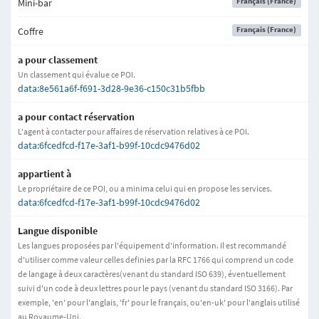
Français (France)
Mini-bar
Français (France)
Coffre
a pour classement
Un classement qui évalue ce POI.
data:8e561a6f-f691-3d28-9e36-c150c31b5fbb
a pour contact réservation
L'agent à contacter pour affaires de réservation relatives à ce POI.
data:6fcedfcd-f17e-3af1-b99f-10cdc9476d02
appartient à
Le propriétaire de ce POI, ou a minima celui qui en propose les services.
data:6fcedfcd-f17e-3af1-b99f-10cdc9476d02
Langue disponible
Les langues proposées par l'équipement d'information. Il est recommandé
d'utiliser comme valeur celles definies par la RFC 1766 qui comprend un code
de langage à deux caractères(venant du standard ISO 639), éventuellement
suivi d'un code à deux lettres pour le pays (venant du standard ISO 3166). Par
exemple, 'en' pour l'anglais, 'fr' pour le français, ou'en-uk' pour l'anglais utilisé
au Royaume-Uni.