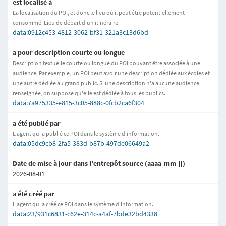
est localisé à
La localisation du POI, et donc le lieu où il peut être potentiellement
consommé. Lieu de départ d'un itinéraire.
data:0912c453-4812-3062-bf31-321a3c13d6bd
a pour description courte ou longue
Description textuelle courte ou longue du POI pouvant être associée à une
audience. Par exemple, un POI peut avoir une description dédiée aux écoles et
une autre dédiée au grand public. Si une description n'a aucune audience
renseignée, on suppose qu'elle est dédiée à tous les publics.
data:7a975335-e815-3c05-888c-0fcb2ca6f304
a été publié par
L'agent qui a publié ce POI dans le système d'information.
data:05dc9cb8-2fa5-383d-b87b-497de06649a2
Date de mise à jour dans l'entrepôt source (aaaa-mm-jj)
2026-08-01
a été créé par
L'agent qui a créé ce POI dans le système d'information.
data:23/931c6831-c62e-314c-a4af-7bde32bd4338