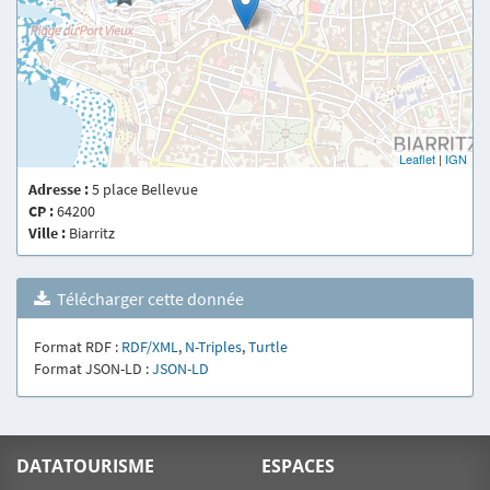
Leaflet
|
IGN
Adresse :
5 place Bellevue
CP :
64200
Ville :
Biarritz
Télécharger cette donnée
Format RDF :
RDF/XML
,
N-Triples
,
Turtle
Format JSON-LD :
JSON-LD
DATATOURISME
ESPACES