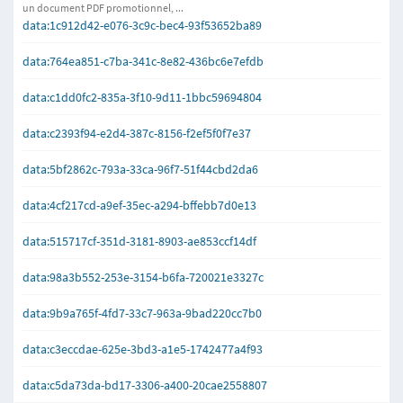
un document PDF promotionnel, ...
data:1c912d42-e076-3c9c-bec4-93f53652ba89
data:764ea851-c7ba-341c-8e82-436bc6e7efdb
data:c1dd0fc2-835a-3f10-9d11-1bbc59694804
data:c2393f94-e2d4-387c-8156-f2ef5f0f7e37
data:5bf2862c-793a-33ca-96f7-51f44cbd2da6
data:4cf217cd-a9ef-35ec-a294-bffebb7d0e13
data:515717cf-351d-3181-8903-ae853ccf14df
data:98a3b552-253e-3154-b6fa-720021e3327c
data:9b9a765f-4fd7-33c7-963a-9bad220cc7b0
data:c3eccdae-625e-3bd3-a1e5-1742477a4f93
data:c5da73da-bd17-3306-a400-20cae2558807