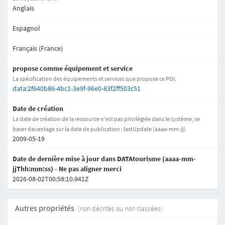
Anglais
Espagnol
Français (France)
propose comme équipement et service
La spécification des équipements et services que propose ce POI.
data:2f640b86-4bc1-3e9f-96e0-83f2ff503c51
Date de création
La date de création de la ressource n'est pas privilégiée dans le système, se
baser davantage sur la date de publication : lastUpdate (aaaa-mm-jj)
2009-05-19
Date de dernière mise à jour dans DATAtourisme (aaaa-mm-
jjThh:mm:ss) - Ne pas aligner merci
2026-08-02T00:58:10.941Z
Autres propriétés
(non décrites ou non classées)